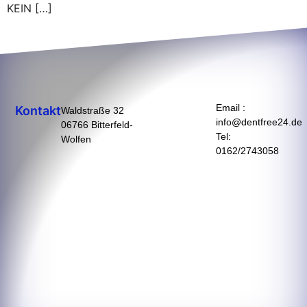
KEIN […]
Email :
Kontakt
Waldstraße 32
info@dentfree24.de
06766 Bitterfeld-
Tel:
Wolfen
0162/2743058