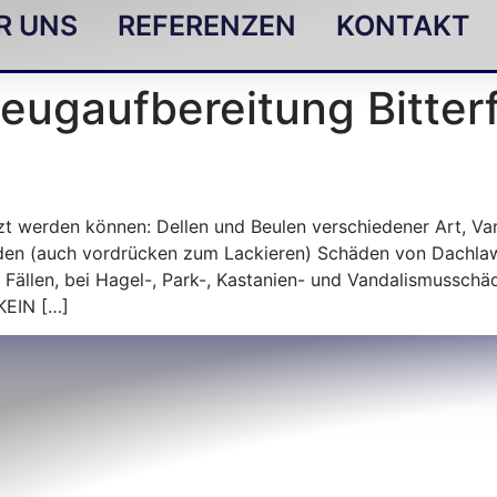
R UNS
REFERENZEN
KONTAKT
eugaufbereitung Bitter
zt werden können: Dellen und Beulen verschiedener Art, Va
en (auch vordrücken zum Lackieren) Schäden von Dachlaw
 Fällen, bei Hagel-, Park-, Kastanien- und Vandalismusschä
KEIN […]