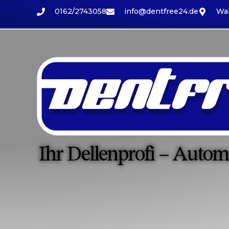
0162/2743058
info@dentfree24.de
Wal
Ihr Dellenprofi – Autom